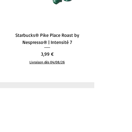
Starbucks® Pike Place Roast by
Starbucks® Single-Ori
Nespresso® | Intensité 7
– L’Équilibre Parfait (
Prix
3,99 €
Livraison dès 04/08/26