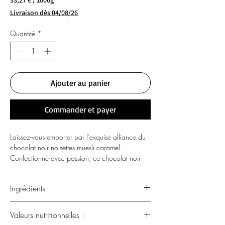
33,27 €
/
1000g
33,27 €
Livraison dès 04/08/26
pour
1000
Quantité
*
Grammes
Ajouter au panier
Commander et payer
Laissez-vous emporter par l’exquise alliance du
chocolat noir noisettes muesli caramel.
Confectionné avec passion, ce chocolat noir
marie la richesse intense du cacao à la texture
croquante des noisettes et au goût surprenant
Ingrédients
du muesli, rehaussé par une touche de caramel
fondant. Chaque carré offre une expérience
Ingrédients
gourmande unique, où se mêlent tradition
Valeurs nutritionnelles :
Cacao 50% minimum
artisanale et innovation, pour transformer votre