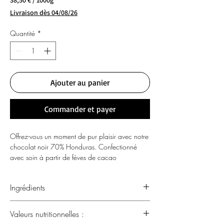
38,50 €
/
1000g
38,50 €
Livraison dès 04/08/26
pour
1000
Quantité
*
Grammes
Ajouter au panier
Commander et payer
Offrez-vous un moment de pur plaisir avec notre
chocolat noir 70% Honduras. Confectionné
avec soin à partir de fèves de cacao
sélectionnées au Honduras, ce chocolat se
distingue par un équilibre parfait entre amertume
Ingrédients
et douceur. Sa teneur élevée en cacao lui
confère une texture fondante et des arômes
Ingrédients
riches, révélant toute la complexité des notes de
Valeurs nutritionnelles :
Cacao : 70% minimum.
cacao. Idéal pour accompagner vos pauses