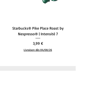
Starbucks® Pike Place Roast by
Starbucks® Single-Ori
Nespresso® | Intensité 7
– L’Équilibre Parfait (
Prix
3,99 €
Livraison dès 04/08/26