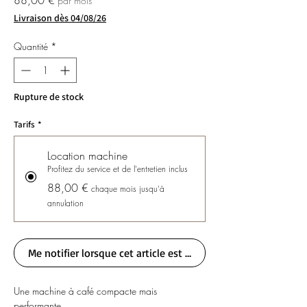
88,00 €
par mois
Livraison dès 04/08/26
Quantité
*
Rupture de stock
Tarifs
*
Location machine
Profitez du service et de l'entretien inclus
88,00 €
chaque mois jusqu'à
annulation
Me notifier lorsque cet article est disponible
Une machine à café compacte mais
performante