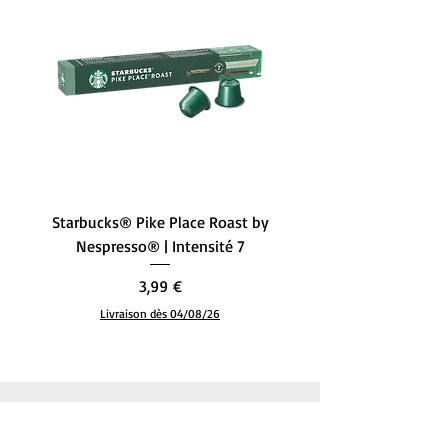
Contact du
‎Information disponible
fabricant
dans la description
Marque
‎Clipper
Format
‎Sachets de th
Spécialité
‎Organique
Fabricant
‎Clipper
Starbucks® Pike Place Roast by
Starbucks® Single-Ori
Nespresso® | Intensité 7
– L’Équilibre Parfait (
Poids de l'article
‎50 g
Prix
3,99 €
Livraison dès 04/08/26