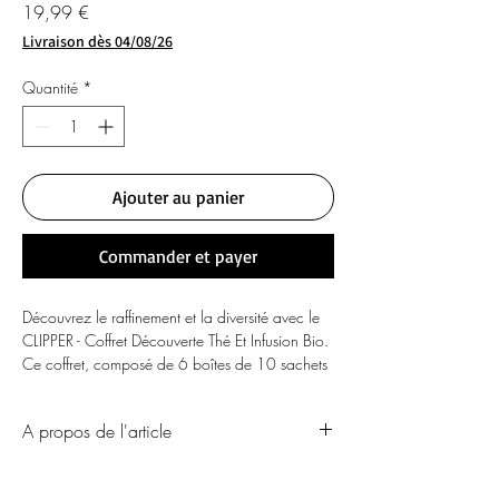
Prix
19,99 €
Livraison dès 04/08/26
Quantité
*
Ajouter au panier
Commander et payer
Découvrez le raffinement et la diversité avec le
CLIPPER - Coffret Découverte Thé Et Infusion Bio.
Ce coffret, composé de 6 boîtes de 10 sachets
chacune, réunit une sélection soignée de thés et
d'infusions 100 % bio. Pensé pour offrir une
A propos de l'article
expérience sensorielle complète, il permet
d'explorer une palette de saveurs authentiques,
Informations Produit
allant des infusions délicates aux thés aux