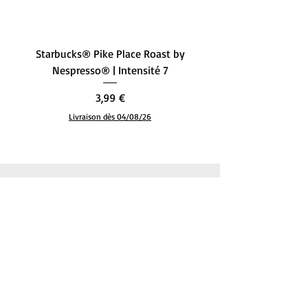
Delicious
Cuisine
‎Asian
Starbucks® Pike Place Roast by
Starbucks® Single-Ori
Format
‎Bags
Nespresso® | Intensité 7
– L’Équilibre Parfait (
Spécialité
‎Organique
Prix
3,99 €
Teneur en
‎Decaffeinated
Livraison dès 04/08/26
caféine
Fabricant
‎Clipper
Poids de
‎112 g
l'article
Pays
‎Royaume-Uni
d'origine