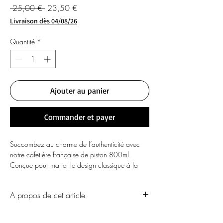
Prix
Prix
 25,00 € 
23,50 €
original
promotionnel
Livraison dès 04/08/26
Quantité
*
Ajouter au panier
Commander et payer
Succombez au charme de l’authenticité avec
notre cafetière française de piston 800ml.
Conçue pour marier le design classique à la
technologie moderne, cette cafetière offre une
extraction parfaite de vos grains de café,
A propos de cet article
révélant toutes leurs nuances aromatiques. Sa
capacité de 800ml est idéale pour préparer
plusieurs tasses, permettant de partager un
Marque
NERTHUS