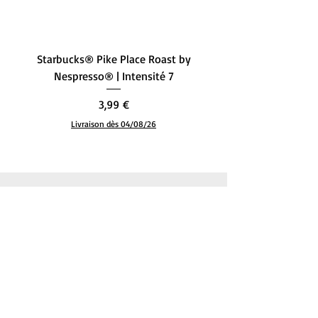
Poids de l'article
0.93 Livres
Starbucks® Pike Place Roast by
Starbucks® Single-Ori
Nespresso® | Intensité 7
– L’Équilibre Parfait (
Prix
3,99 €
Livraison dès 04/08/26