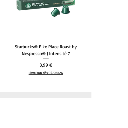
Starbucks® Pike Place Roast by
Starbucks® Single-Ori
Nespresso® | Intensité 7
– L’Équilibre Parfait (
Prix
3,99 €
Livraison dès 04/08/26