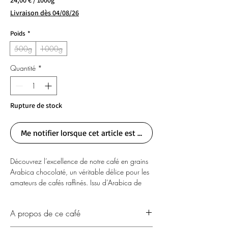
24,00 €
/
1000g
24,00 €
Livraison dès 04/08/26
pour
1000
Poids
*
Grammes
500g
1000g
Quantité
*
Rupture de stock
Me notifier lorsque cet article est disponible
Découvrez l’excellence de notre café en grains
Arabica chocolaté, un véritable délice pour les
amateurs de cafés raffinés. Issu d’Arabica de
qualité, ce café se distingue par ses notes
délicatement chocolatées qui se marient avec
A propos de ce café
une torréfaction maîtrisée pour révéler un profil
aromatique riche et équilibré. Parfait pour une