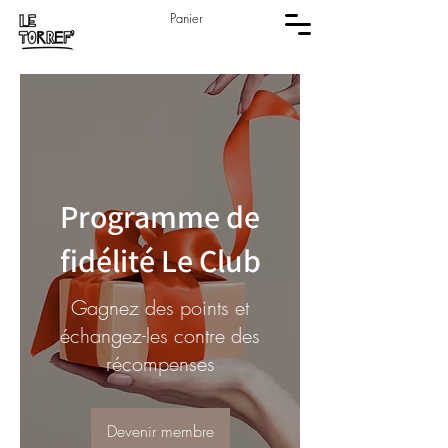
Panier
Programme de
fidélité Le Club
Gagnez des points et
échangez-les contre des
récompenses
Devenir membre