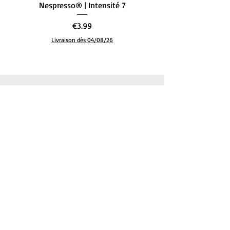
Nespresso® | Intensité 7
– L’Équilibre Parfait (
Price
€3.99
Livraison dès 04/08/26