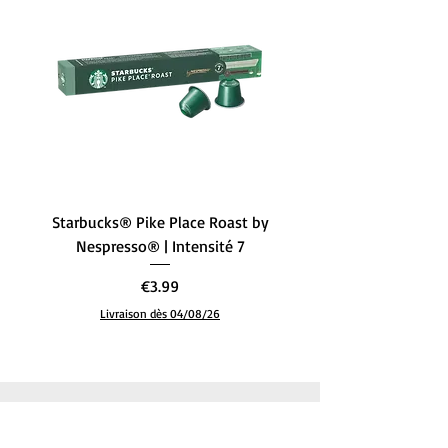
Contact du
‎Information disponible
fabricant
dans la description
Marque
‎Clipper
Format
‎Sachets de th
Spécialité
‎Organique
Fabricant
‎Clipper
Starbucks® Pike Place Roast by
Starbucks® Single-Ori
Nespresso® | Intensité 7
– L’Équilibre Parfait (
Poids de l'article
‎50 g
Price
€3.99
Livraison dès 04/08/26