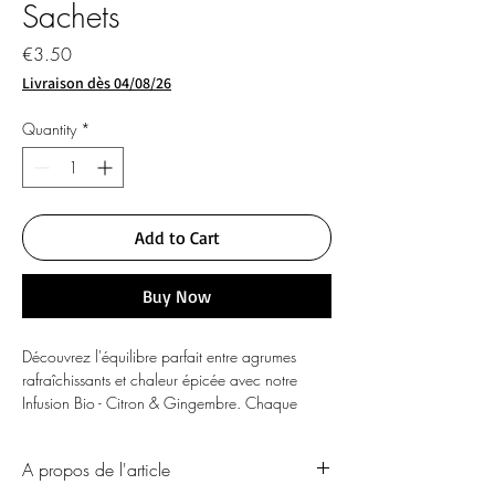
Sachets
Price
€3.50
Livraison dès 04/08/26
Quantity
*
Add to Cart
Buy Now
Découvrez l'équilibre parfait entre agrumes
rafraîchissants et chaleur épicée avec notre
Infusion Bio - Citron & Gingembre. Chaque
sachet est confectionné avec un délicieux
mélange de citron et de gingembre naturels,
A propos de l'article
créant un mélange harmonieux de saveurs qui