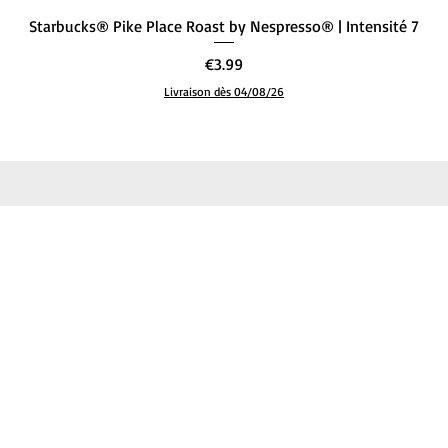
Quick View
Starbucks® Pike Place Roast by Nespresso® | Intensité 7
Price
€3.99
Livraison dès 04/08/26