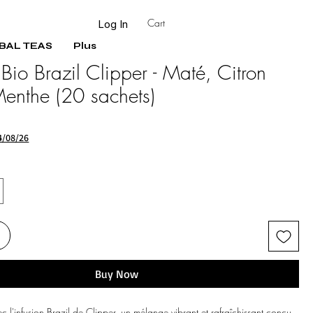
Cart
Log In
BAL TEAS
Plus
 Bio Brazil Clipper - Maté, Citron
Menthe (20 sachets)
4/08/26
Buy Now
 l'infusion Brazil de Clipper, un mélange vibrant et rafraîchissant conçu