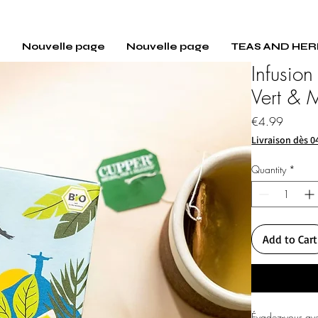
E
Nouvelle page
Nouvelle page
TEAS AND HER
Infusion
Vert & 
Price
€4.99
Livraison dès 0
Quantity
*
Add to Cart
Évadez-vous avec