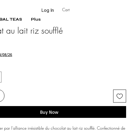
Cart
Log In
BAL TEAS
Plus
 au lait riz soufflé
4/08/26
Buy Now
er par l’alliance irrésistible du chocolat au lait riz soufflé. Confectionné de