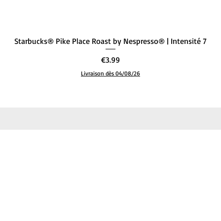
Quick View
Starbucks® Pike Place Roast by Nespresso® | Intensité 7
Price
€3.99
Livraison dès 04/08/26