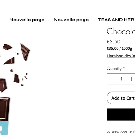
E
Nouvelle page
Nouvelle page
TEAS AND HER
Chocolat
Price
€3.50
€35.00
/
1000g
€35.00
Livraison dès 0
per
1000
Quantity
*
Grams
Add to Cart
Laissez-vous tent