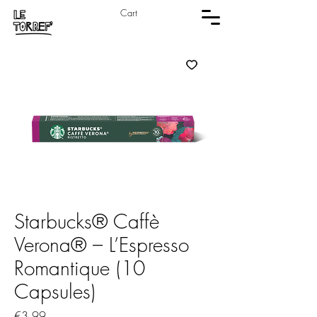
Cart
Starbucks® Caffè
Verona® – L’Espresso
Romantique (10
Capsules)
Price
€3.99