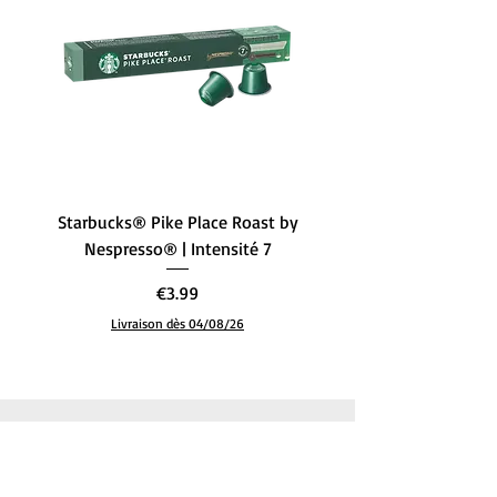
Starbucks® Pike Place Roast by
Starbucks® Single-Ori
Nespresso® | Intensité 7
– L’Équilibre Parfait (
Price
€3.99
Livraison dès 04/08/26